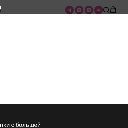
Ы
Ы
упки с большей