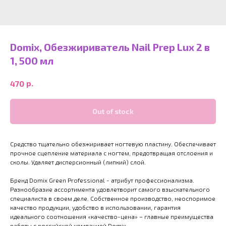
Domix, Обезжириватель Nail Prep Lux 2 в
1, 500 мл
р.
470
Out of stock
Средство тщательно обезжиривает ногтевую пластину. Обеспечивает
прочное сцепление материала с ногтем, предотвращая отслоения и
сколы. Удаляет дисперсионный (липкий) слой.
Бренд Domix Green Professional - атрибут профессионализма.
Разнообразие ассортимента удовлетворит самого взыскательного
специалиста в своем деле. Собственное производство, неоспоримое
качество продукции, удобство в использовании, гарантия
идеального соотношения «качество-цена» – главные преимущества
работы с российской компанией Domix.