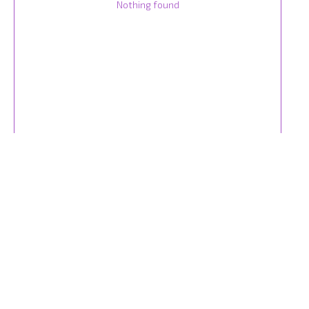
Nothing found
Tilda
Made on