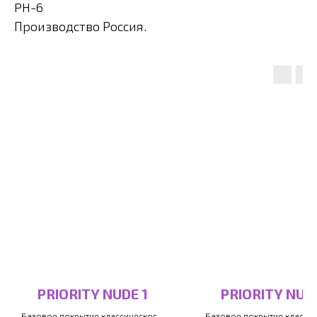
PH-6
Производство Россия.
PRIORITY NUDE 1
PRIORITY NUD
Базовое покрытие классического
Базовое покрытие класси