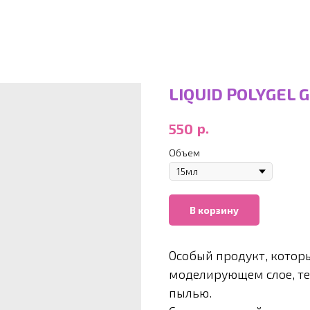
LIQUID POLYGEL 
р.
550
Объем
В корзину
Особый продукт, которы
моделирующем слое, теп
пылью.