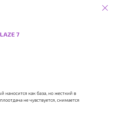
GLAZE 7
й наносится как база, но жесткий в
лоотдача не чувствуется, снимается