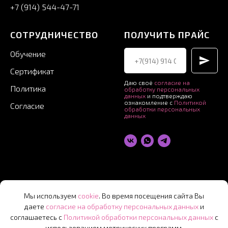
+7 (914) 544-47-71
СОТРУДНИЧЕСТВО
ПОЛУЧИТЬ ПРАЙС
Обучение
Сертификат
Даю своё
согласие на
Политика
обработку персональных
данных
и подтверждаю
ознакомление с
Политикой
Согласие
обработки персональных
данных
© 2026 ИП Гусарь А.С. ИНН
500172908857
Мы используем
cookie
. Во время посещения сайта Вы
даете
согласие на обработку персональных данных
и
соглашаетесь с
Политикой обработки персональных данны
х
с
использованием метрических программ.