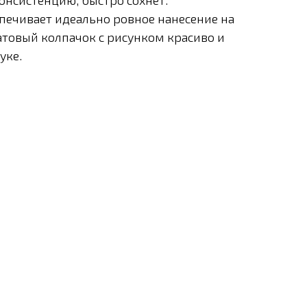
онсистенцию, быстро сохнет.
печивает идеально ровное нанесение на
атовый колпачок с рисунком красиво и
уке.