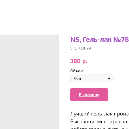
NS, Гель-лак №78
SKU:
08899
р.
380
Объем
В корзину
Лучший гель-лак произ
Высокопигментированн