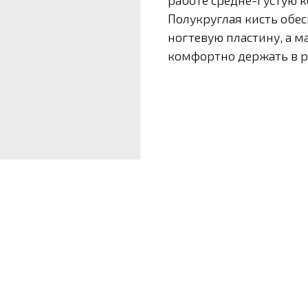
работе средне-густую к
Полукруглая кисть обес
ногтевую пластину, а м
комфортно держать в р