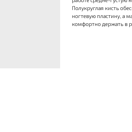
работе средне-густую к
Полукруглая кисть обес
ногтевую пластину, а м
комфортно держать в р