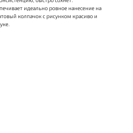
онсистенцию, быстро сохнет.
печивает идеально ровное нанесение на
атовый колпачок с рисунком красиво и
уке.