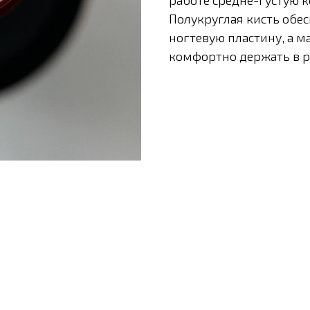
работе средне-густую к
Полукруглая кисть обес
ногтевую пластину, а м
комфортно держать в р