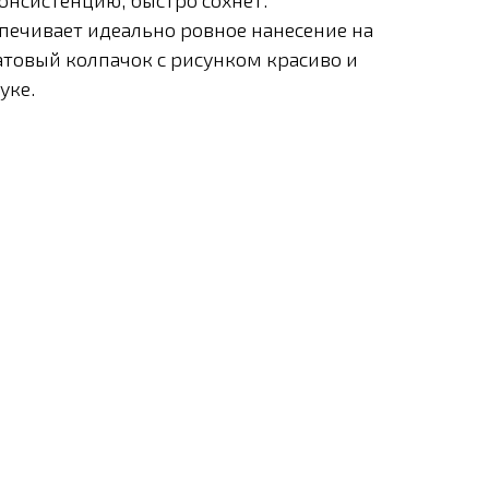
онсистенцию, быстро сохнет.
печивает идеально ровное нанесение на
атовый колпачок с рисунком красиво и
уке.