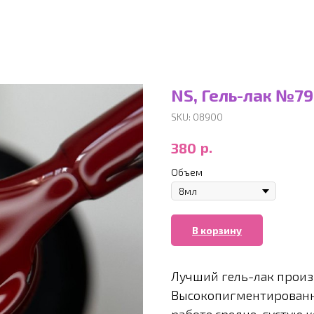
NS, Гель-лак №79
SKU:
08900
р.
380
Объем
В корзину
Лучший гель-лак произ
Высокопигментированн