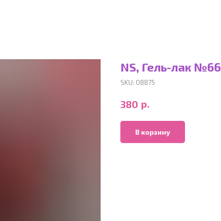
NS, Гель-лак №66
SKU:
08875
р.
380
В корзину